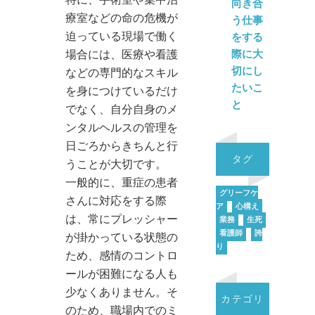
特に、手術室や集中治
向き合
療室などの命の危機が
う仕事
迫っている現場で働く
をする
際に大
場合には、医療や看護
切にし
などの専門的なスキル
たいこ
を身につけているだけ
と
でなく、自分自身のメ
ンタルヘルスの管理を
日ごろからきちんと行
タグ
うことが大切です。
一般的に、重症の患者
グリーフケ
さんに対応をする際
ア
心構え
は、常にプレッシャー
業務
生死
看護師
誇
が掛かっている状態の
り
ため、感情のコントロ
ールが困難になる人も
少なくありません。そ
カテゴリ
のため、職場内でのミ