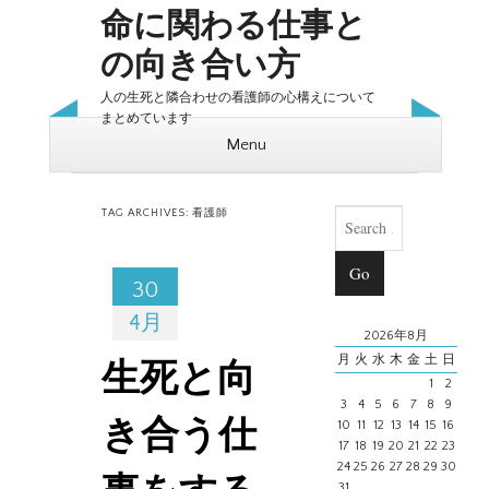
命に関わる仕事と
の向き合い方
人の生死と隣合わせの看護師の心構えについて
まとめています
Menu
Skip to content
Search
TAG ARCHIVES:
看護師
30
4月
2026年8月
月
火
水
木
金
土
日
生死と向
1
2
3
4
5
6
7
8
9
き合う仕
10
11
12
13
14
15
16
17
18
19
20
21
22
23
24
25
26
27
28
29
30
31